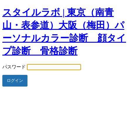
スタイルラボ | 東京（南青
山・表参道）大阪（梅田）パ
ーソナルカラー診断 顔タイ
プ診断 骨格診断
パスワード