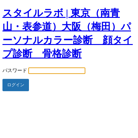
スタイルラボ | 東京（南青
山・表参道）大阪（梅田）パ
ーソナルカラー診断 顔タイ
プ診断 骨格診断
パスワード