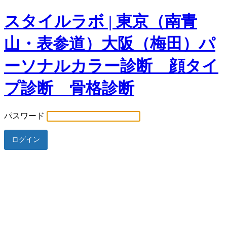
スタイルラボ | 東京（南青
山・表参道）大阪（梅田）パ
ーソナルカラー診断 顔タイ
プ診断 骨格診断
パスワード