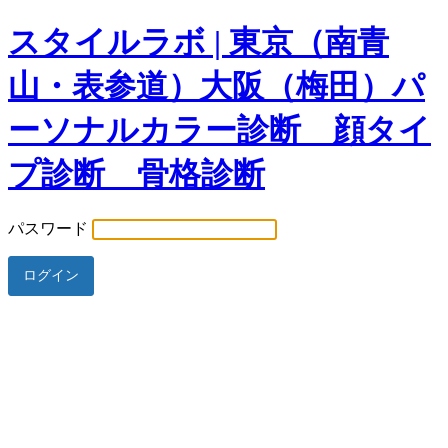
スタイルラボ | 東京（南青
山・表参道）大阪（梅田）パ
ーソナルカラー診断 顔タイ
プ診断 骨格診断
パスワード