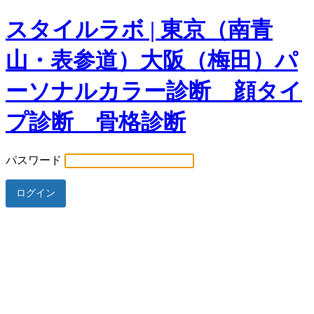
スタイルラボ | 東京（南青
山・表参道）大阪（梅田）パ
ーソナルカラー診断 顔タイ
プ診断 骨格診断
パスワード