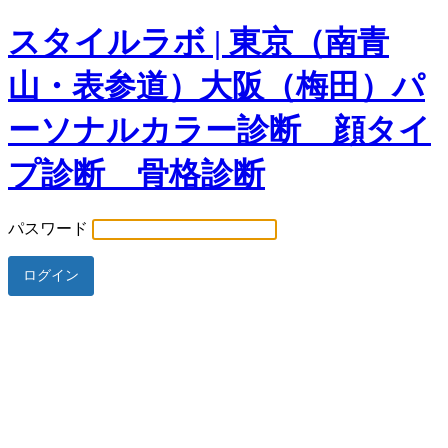
スタイルラボ | 東京（南青
山・表参道）大阪（梅田）パ
ーソナルカラー診断 顔タイ
プ診断 骨格診断
パスワード