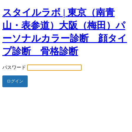
スタイルラボ | 東京（南青
山・表参道）大阪（梅田）パ
ーソナルカラー診断 顔タイ
プ診断 骨格診断
パスワード